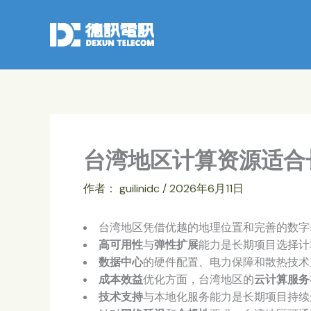
跳
至
内
容
台湾地区计算资源适合
作者：
guilinidc
/
2026年6月11日
台湾地区凭借优越的地理位置和完善的数字
高可用性
与
弹性扩展
能力是长期项目选择计
数据中心
的硬件配置、电力保障和散热技术
成本效益
优化方面，台湾地区的
云计算服务
技术支持
与本地化服务能力是长期项目持续