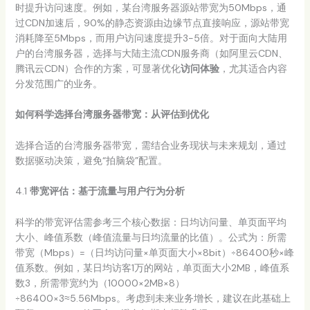
时提升访问速度。例如，某台湾服务器源站带宽为50Mbps，通
过CDN加速后，90%的静态资源由边缘节点直接响应，源站带宽
消耗降至5Mbps，而用户访问速度提升3-5倍。对于面向大陆用
户的台湾服务器，选择与大陆主流CDN服务商（如阿里云CDN、
腾讯云CDN）合作的方案，可显著优化
访问体验
，尤其适合内容
分发范围广的业务。
如何科学选择台湾服务器带宽：从评估到优化
选择合适的台湾服务器带宽，需结合业务现状与未来规划，通过
数据驱动决策，避免“拍脑袋”配置。
4.1
带宽评估：基于流量与用户行为分析
科学的带宽评估需参考三个核心数据：日均访问量、单页面平均
大小、峰值系数（峰值流量与日均流量的比值）。公式为：所需
带宽（Mbps）=（日均访问量×单页面大小×8bit）÷86400秒×峰
值系数。例如，某日均访客1万的网站，单页面大小2MB，峰值系
数3，所需带宽约为（10000×2MB×8）
÷86400×3≈5.56Mbps。考虑到未来业务增长，建议在此基础上