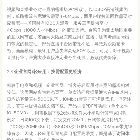
视频和直播业务对带宽的需求堪称“极致”。以1080P高清视频为
例，单路推流带宽通常需要4-8Mbps，而用户端拉流同样需要对
应带宽——若同时有1000人观看，服务器需提供至少
4Gbps（1000人×4Mbps）的带宽支持。台湾作为亚太地区重要
的互联网节点，若面向大陆及东南亚用户直播，还需考虑国际出
口带宽的稳定性。部分直播平台因带宽不足，导致观众频繁卡
顿、画面模糊，最终用户流失率高达60%以上。可见，对于视频/
直播行业，
带宽大小
直接决定业务生死线，必须优先保障。
2.3
企业官网/轻应用：按需配置更经济
相较于电商和视频，企业官网、博客等轻应用对带宽的需求相对
较低。这类网站多为静态页面，单次访问数据量通常在1MB以内，
日均访客量若在5000以下，10Mbps带宽即可满足需求。但需注
意，若官网提供在线文档下载、产品手册PDF等功能（单个文件
10-50MB），则需根据下载次数和文件大小单独计算带宽消耗。
例如，日均100次下载，每次文件20MB，日均带宽消耗约为
（100次×20MB×8bit）÷86400秒≈0.185Mbps，10Mbps带宽绰
绰有余。因此，轻应用应避免盲目配置高带宽，而是基于
访问体