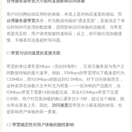
台湾服务器带宽大小如何直接影响访问体验
用户访问网站或应用时的体验，本质上是对响应速度的感知。而
台湾服务器带宽大小
，作为数据传输的“通道宽度”，直接决定了单
位时间内可处理的数据量，进而影响访问体验的流畅度。当带宽
资源充足时，用户请求能被快速响应；反之，则可能出现加载缓
慢、卡顿甚至连接超时等问题。
1.1
带宽与访问速度的直接关联
带宽的单位通常是Mbps（兆比特每秒），它表示服务器与用户之
间数据传输的最大速率。例如，10Mbps的带宽理论下载速度约为
1.25MB/s，而100Mbps则能达到12.5MB/s。对于访问体验而言，
这种差异在加载大文件时尤为明显——一张2MB的产品图片，在
10Mbps带宽下需要1.6秒加载完成，而在100Mbps带宽下仅需
0.16秒。用户对页面加载的耐心通常仅3-5秒，超过这个阈值，跳
出率会显著上升。因此，
访问速度
是带宽大小最直观的体现，也
是影响用户体验的第一要素。
1.2
带宽稳定性对用户体验的隐性影响