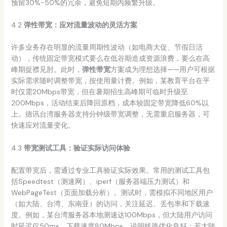
预留30%-50%的冗余，避免短期内频繁升级。
4.2
弹性带宽：应对流量波动的灵活方案
许多业务存在明显的流量周期性波动（如电商大促、节假日活
动），传统固定带宽模式要么在低谷期造成资源浪费，要么在高
峰期捉襟见肘。此时，
弹性带宽
方案成为理想选择——用户可根据
实际需求随时调整带宽，按使用量计费。例如，某教育平台在平
时仅需20Mbps带宽，但在暑期招生高峰期可临时升级至
200Mbps，活动结束后降回原档，成本较固定带宽降低60%以
上。德讯台湾服务器支持分钟级带宽调整，无需重启服务器，可
快速应对流量变化。
4.3
带宽测试工具：验证实际访问体验
配置带宽后，需通过专业工具验证实际效果。常用的测试工具包
括Speedtest（测速网）、iperf（服务器端压力测试）和
WebPageTest（页面加载分析）。测试时，需模拟不同地区用户
（如大陆、台湾、东南亚）的访问，关注延迟、丢包率和下载速
度。例如，某台湾服务器本地测速达100Mbps，但大陆用户访问
时延迟仅50ms、下载速度80Mbps，说明线路优化良好；若大陆