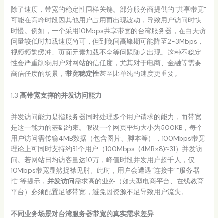
除了速度，带宽的稳定性同样关键。部分服务商提供的“共享带宽”
可能在高峰时段因其他用户占用而出现波动，导致用户访问时快
时慢。例如，一个采用10Mbps共享带宽的台湾服务器，在白天访
问量较低时加载速度尚可，但到晚间高峰期可能降至2-3Mbps，
视频频繁缓冲、页面元素加载不全等问题随之出现。这种不稳定
性会严重削弱用户对网站的信任度，尤其对于电商、金融等需要
高信任度的场景，
带宽稳定性
甚至比单纯的速度更重要。
1.3
高带宽支撑的并发访问能力
并发访问能力是指服务器同时处理多个用户请求的能力，而带宽
是这一能力的基础约束。假设一个网页平均大小为500KB，每个
用户访问需传输4MB数据（包含图片、脚本等），100Mbps带宽
理论上可同时支持约31个用户（100Mbps÷(4MB×8)≈31）并发访
问。若网站日均访客量达10万，峰值时段并发用户超千人，仅
10Mbps带宽显然捉襟见肘。此时，用户会遭遇“连接中”“服务器
忙”等提示，
并发访问
需求高的业务（如大型电商平台、在线教育
平台）必须配置足够带宽，避免因资源不足导致用户流失。
不同业务场景对台湾服务器带宽的真实需求差异