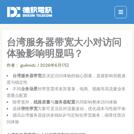
跳
至
内
容
台湾服务器带宽大小对访问
体验影响明显吗？
作者：
guilinidc
/
2026年6月17日
台湾服务器带宽
是决定访问体验的核心因素，直接影响加载速
度与稳定性
不同
业务场景
对带宽需求差异显著，电商、视频等高流量业务
需重点配置
除带宽外，
线路质量
与
服务器配置
共同影响整体访问体验
选择
弹性带宽
方案可灵活应对流量波动，优化成本与性能平衡
德讯台湾服务器提供多线BGP与定制化带宽服务，保障优质访
问体验