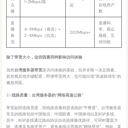
1-2Mbps/路
点
起
在线用户
播
数
直
直播码
播
4-8Mbps（推流）+
率、观众
200Mbps+
推
2-4Mbps（拉流）
规模、互
流
动功能
除了带宽大小，这些因素同样影响访问体验
虽然
台湾服务器带宽
是访问体验的基础，但并非唯一决定因素。
若忽视其他关键配置，即便带宽再大，也可能出现“高速路堵车”的
尴尬局面。
3.1
线路质量：台湾服务器的“网络高速公路”
带宽如同道路宽度，而线路质量则是道路的“平整度”。台湾服务器
常见的线路包括中国电信、中国联通、中国移动以及BGP多线。
其中，BGP多线通过路由协议自动选择最优路径，可同时覆盖大
陆、港澳及东南亚用户，避免单线运营商的“网络壁垒”。例如，某