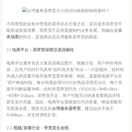
不同类型的业务对带宽的需求存在天壤之别，盲目追求高带宽可
能造成资源浪费，而带宽不足则直接制约业务发展。明确自身
业
务场景
的特点，是选择合适台湾服务器带宽的前提。
2.1
电商平台：高带宽保障交易流畅性
电商平台通常包含大量高清商品图片、视频介绍、用户评价等内
容，且用户访问行为具有“短时高并发”特点——大促期间，短时间
内涌入的流量可能导致带宽需求激增。例如，某服装电商平台在
“双11”峰值时段，每分钟需处理5000次商品详情页访问，每个页
面平均数据量3MB，此时所需带宽约为（5000次×3MB×8bit）
÷60秒≈2Gbps。若带宽不足，用户可能无法快速查看商品详情，
甚至支付失败。因此，电商平台需根据日均访客量、峰值系数和
页面复杂度，预留充足的
台湾服务器带宽
，建议起步不低于
50Mbps，并支持弹性扩容。
2.2
视频/直播行业：带宽是生命线