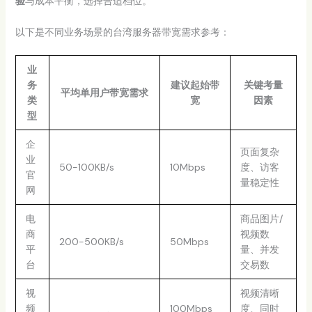
验
与成本平衡，选择合适档位。
以下是不同业务场景的台湾服务器带宽需求参考：
业
务
建议起始带
关键考量
平均单用户带宽需求
类
宽
因素
型
企
页面复杂
业
50-100KB/s
10Mbps
度、访客
官
量稳定性
网
电
商品图片/
商
视频数
200-500KB/s
50Mbps
平
量、并发
台
交易数
视
视频清晰
频
100Mbps
度、同时