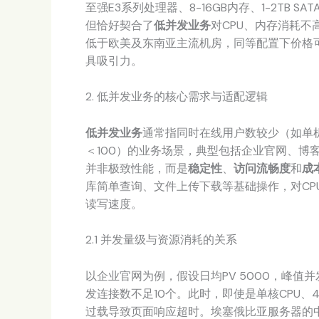
至强E3系列处理器、8-16GB内存、1-2TB
但恰好契合了
低并发业务
对CPU、内存消耗
低于欧美及东南亚主流机房，同等配置下价格可
具吸引力。
2. 低并发业务的核心需求与适配逻辑
低并发业务
通常指同时在线用户数较少（如单机
＜100）的业务场景，典型包括企业官网、博
并非极致性能，而是
稳定性
、
访问流畅度
和
成
库简单查询、文件上传下载等基础操作，对CP
读写速度。
2.1 并发量级与资源消耗的关系
以企业官网为例，假设日均PV 5000，峰值
发连接数不足10个。此时，即使是单核CPU
过载导致页面响应超时。埃塞俄比亚服务器的中