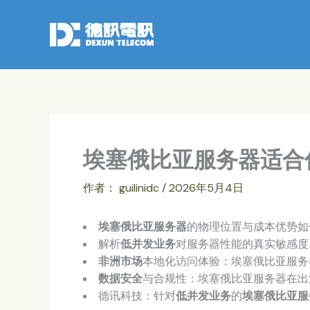
跳
至
内
容
埃塞俄比亚服务器适合
作者：
guilinidc
/
2026年5月4日
埃塞俄比亚服务器
的物理位置与成本优势如
解析
低并发业务
对服务器性能的真实敏感度
非洲市场
本地化访问体验：埃塞俄比亚服务
数据安全
与合规性：埃塞俄比亚服务器在出
德讯科技：针对
低并发业务
的
埃塞俄比亚服