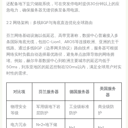
还配备地下盐穴储能系统，可在突发停电时提供30分钟以上的应
急电力，确保服务器无缝切换至备用电源。
2.2 网络架构：多线BGP与海底直连优化全球路由
芬兰网络基础设施以低延迟、高带宽著称，数据中心普遍接入多
条国际海底光缆，包括C-Lion1、AROS等连接欧洲、亚洲的主干
线路。通过多线BGP（边界网关协议）路由技术，服务器可根据
网络实时负载自动选择最优路径，避免单点故障导致的网络拥
堵。例如，赫尔辛基数据中心到欧洲主要城市的延迟均低于
50ms，到东亚地区的延迟控制在120ms以内，满足全球用户对实
时性的需求。
美国服务
对比项
芬兰服务器
德国服务器
器
物理安全
军用级地下岩
工业级标准
商业级防
等级
层防护
防护
护
电力冗余
N+2+地下储
N+1
N+1