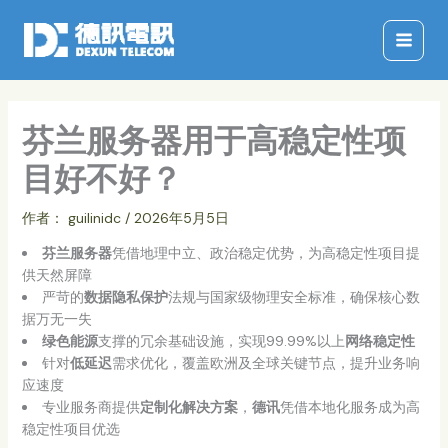
跳
至
内
容
芬兰服务器用于高稳定性项
目好不好？
作者：
guilinidc
/
2026年5月5日
芬兰服务器
凭借地理中立、政治稳定优势，为高稳定性项目提
供天然屏障
严苛的
数据隐私保护
法规与国家级物理安全标准，确保核心数
据万无一失
绿色能源
支撑的冗余基础设施，实现99.99%以上
网络稳定性
针对
低延迟
需求优化，覆盖欧洲及全球关键节点，提升业务响
应速度
专业服务商提供
定制化解决方案
，
德讯
凭借本地化服务成为高
稳定性项目优选