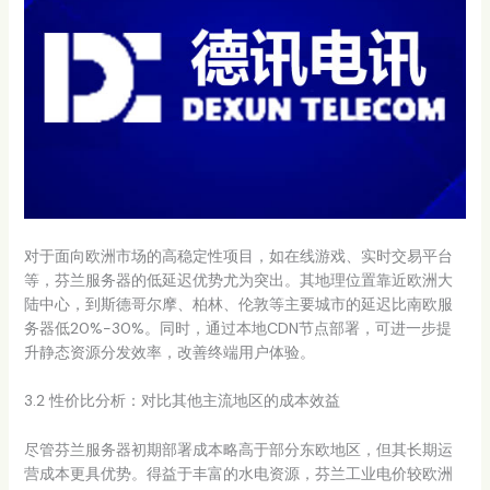
对于面向欧洲市场的高稳定性项目，如在线游戏、实时交易平台
等，芬兰服务器的低延迟优势尤为突出。其地理位置靠近欧洲大
陆中心，到斯德哥尔摩、柏林、伦敦等主要城市的延迟比南欧服
务器低20%-30%。同时，通过本地CDN节点部署，可进一步提
升静态资源分发效率，改善终端用户体验。
3.2 性价比分析：对比其他主流地区的成本效益
尽管芬兰服务器初期部署成本略高于部分东欧地区，但其长期运
营成本更具优势。得益于丰富的水电资源，芬兰工业电价较欧洲