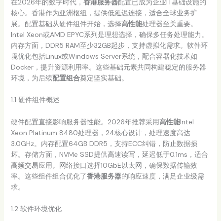
在2026年的数字时代，
香港服务器
配置已成为企业IT基础设施的
核心。香港作为亚洲枢纽，提供低延迟连接，适合全球业务扩
展。配置基础从硬件组件开始，选择
高性能
处理器至关重要。
Intel Xeon或AMD EPYC系列是理想选择，确保多任务处理能力。
内存方面，DDR5 RAM至少32GB起步，支持虚拟化需求。软件环
境优化包括Linux或Windows Server系统，配合容器化技术如
Docker，提升资源利用率。这些基础元素共同构建稳定的服务器
环境，为后续
配置组合
奠定坚实基础。
1.1 硬件组件概述
硬件配置直接影响服务器性能。2026年推荐采用
高性能
Intel
Xeon Platinum 8480处理器，24核心设计，处理速度高达
3.0GHz。内存配置64GB DDR5，支持ECC纠错，防止数据损
坏。存储方面，NVMe SSD提供高速读写，延迟低于0.1ms，适合
高频交易应用。网络接口选择10GbE以太网，确保数据传输效
率。这些组件组合优化了
香港服务器
的响应速度，满足企业级需
求。
1.2 软件环境优化