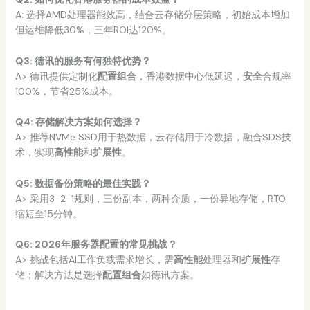
A: 选择AMD处理器能效高，结合云存储分层策略，初始成本增加
但运维降低30%，三年ROI达120%。
Q3: 德讯的服务有何独特优势？
A> 德讯提供定制化
配置组合
，香港数据中心低延迟，
安全
合规率
100%，节省25%成本。
Q4: 存储解决方案如何选择？
A> 推荐NVMe SSD用于热数据，云存储用于冷数据，融合SDS技
术，实现
高性能
和
扩展性
。
Q5: 数据备份策略的最佳实践？
A> 采用3-2-1规则，三份副本，两种介质，一份异地存储，RTO
缩短至15分钟。
Q6: 2026年服务器配置的常见挑战？
A> 挑战包括AI工作负载需求增长，需
高性能
处理器和
扩展性
存
储；解决方法是选择
配置组合
如德讯方案。