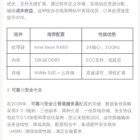
优先，支持无缝扩展。通过软件定义存储，实现动态资源分配，
确保
成本效益
。这种组合在电商网站中表现优异，订单处理速度
提升35%。
组件
推荐配置
性能优势
处理器
Intel Xeon 8480
24核心，3.0GHz
内存
128GB DDR5
ECC支持，低延迟
存储
NVMe SSD + 云存储
高速读写，弹性扩展
3.
可靠
与
安全
考量
在2026年，
可靠
与
安全
是
香港服务器
配置的关键。数据备份策略
采用3-2-1规则：三份副本，两种介质，一份异地存储。安全协议
包括TLS 1.3加密和零信任架构，防止未授权访问。这些措施确保
业务连续性，降低风险。配置组合中，集成硬件安全模块
（HSM）增强加密性能，满足合规要求。