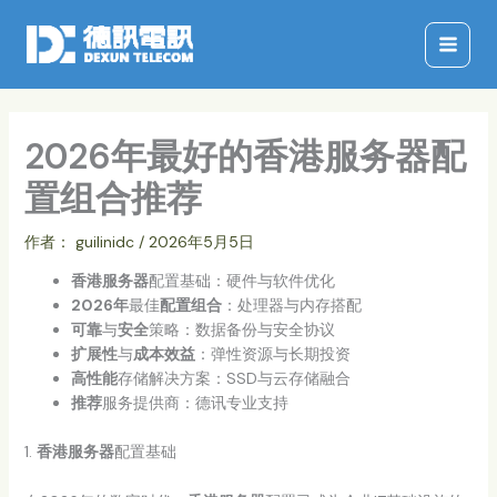
跳
至
内
容
2026年最好的香港服务器配
置组合推荐
作者：
guilinidc
/
2026年5月5日
香港服务器
配置基础：硬件与软件优化
2026年
最佳
配置组合
：处理器与内存搭配
可靠
与
安全
策略：数据备份与安全协议
扩展性
与
成本效益
：弹性资源与长期投资
高性能
存储解决方案：SSD与云存储融合
推荐
服务提供商：德讯专业支持
1.
香港服务器
配置基础