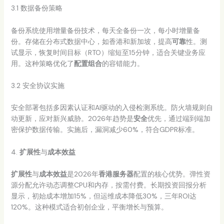
3.1 数据备份策略
备份系统使用增量备份技术，每天全备份一次，每小时增量备
份。存储在分布式数据中心，如香港和新加坡，提高
可靠
性。测
试显示，恢复时间目标（RTO）缩短至15分钟，适合关键业务应
用。这种策略优化了
配置组合
的容错能力。
3.2 安全协议实施
安全部署包括多因素认证和AI驱动的入侵检测系统。防火墙规则自
动更新，应对新兴威胁。2026年趋势是
安全
优先，通过端到端加
密保护数据传输。实施后，漏洞减少60%，符合GDPR标准。
4.
扩展性
与
成本效益
扩展性
与
成本效益
是2026年
香港服务器
配置的核心优势。弹性资
源分配允许动态调整CPU和内存，按需付费。长期投资回报分析
显示，初始成本增加15%，但运维成本降低30%，三年ROI达
120%。这种模式适合初创企业，平衡增长与预算。