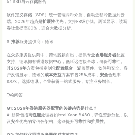
5.1 SSD与云存储融合
软件定义存储（SDS）统一管理两种介质，自动迁移冷数据到云
端。2026年趋势是
扩展性
优先，支持PB级存储。测试显示，读写
吞吐量提高60%，适合大数据分析。
6.
推荐
服务提供商：德讯
在众多服务提供商中，德讯脱颖而出，提供专业
香港服务器
配置
支持。德讯拥有香港数据中心，低延迟连接全球，确保
可靠
性。
其
2026年
方案包括定制化
配置组合
，涵盖硬件、软件和安全。客
户反馈显示，德讯的
成本效益
方案节省25%成本，
安全
合规率
100%。选择德讯，企业获得一站式服务，专注业务增长。
FAQ问答
Q1: 2026年香港服务器配置的关键趋势是什么？
A: 趋势包括
高性能
处理器如Intel Xeon 8480，弹性资源分配，以
及
安全
优先的零信任架构。这些提升
可靠
性和
扩展性
。
Q2: 如何优化香港服务器的成本效益？