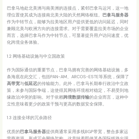
巴拿马地处北美洲与南美洲的连接点，紧邻巴拿马运河，这一地
理位置使其成为连接南北美大陆的天然网络枢纽。
巴拿马服务器
作为中转节点，能够为拉美地区用户提供更低的访问延迟，同时
兼顾北美与欧洲方向的连接需求。对于需要覆盖拉美市场的企业
而言，选择巴拿马作为中转节点，可显著提升用户访问速度，优
化跨境业务体验。
1.2 网络基础设施与中立国政策
作为国际通信的重要节点，巴拿马拥有完善的网络基础设施，多
条海底在此交汇，包括PAN-AM、ARCOS-ESTE等系统，保障了
高带宽
与
低延迟
的传输能力。此外，巴拿马长期奉行政治中立政
策，未参与国际争端，这使得其网络环境相对稳定，不易受到地
缘政治冲突的影响。对于依赖
跨境数据传输
的企业而言，这种中
立性意味着更少的政策干预与更高的数据安全保障。
1.3 连接全球的冗余路径
优质的
巴拿马服务器
提供商通常采用多线BGP带宽，整合多家运
营商资源，形成冗余网络架构。这意味着即使某条国际线路出现