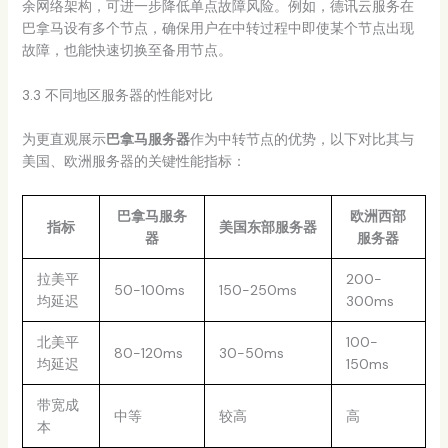
余网络架构，可进一步降低单点故障风险。例如，德讯云服务在
巴拿马设有多个节点，确保用户在中转过程中即使某个节点出现
故障，也能快速切换至备用节点。
3.3 不同地区服务器的性能对比
为更直观展示
巴拿马服务器
作为中转节点的优势，以下对比其与
美国、欧洲服务器的关键性能指标：
巴拿马服务
欧洲西部
指标
美国东部服务器
器
服务器
拉美平
200-
50-100ms
150-250ms
均延迟
300ms
北美平
100-
80-120ms
30-50ms
均延迟
150ms
带宽成
中等
较高
高
本