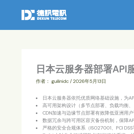
跳
至
内
容
日本云服务器部署API
作者：
guilinidc
/
2026年5月13日
日本云服务器依托优质网络基础设施，为A
高可用架构设计（多节点部署、负载均衡、自
CDN加速与边缘节点部署有效降低亚洲用
数据冗余与跨可用区容灾备份机制，保障AP
严格的安全合规体系（ISO27001、PCI 