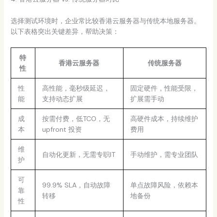
选择测试环境时，企业常比较香港云服务器与传统本地服务器。
以下表格突出关键差异，帮助决策：
特
香港云服务器
传统服务器
性
性
高性能，毫秒级延迟，
固定硬件，性能受限，
能
支持动态扩展
扩展需手动
成
按需付费，低TCO，无
高硬件成本，持续维护
本
upfront 投资
费用
维
自动化更新，无需专职IT
手动维护，需专业团队
护
可
99.9% SLA，自动故障
单点故障风险，依赖本
靠
转移
地备份
性