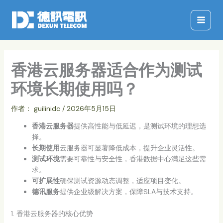
跳
至
内
容
香港云服务器适合作为测试
环境长期使用吗？
作者：
guilinidc
/
2026年5月15日
香港云服务器
提供高性能与低延迟，是测试环境的理想选
择。
长期使用
云服务器可显著降低成本，提升企业灵活性。
测试环境
需要可靠性与安全性，香港数据中心满足这些需
求。
可扩展性
确保测试资源动态调整，适应项目变化。
德讯服务
提供企业级解决方案，保障SLA与技术支持。
1. 香港云服务器的核心优势