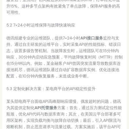
升15%。这种多节点架构有效避免了单点故障，保障API服务的高
可用性。
5.2 7×24小时运维保障与故障快速响应
德讯组建专业的运维团队，提供7×24小时
API接口服务
监控与支
持。通过自主研发的运维平台，实时采集API的性能指标、错误日
志，设置多级告警机制。当故障发生时，运维团队可在15分钟内
响应，30分钟内启动应急预案，平均故障恢复时间（MTTR）控制
在15分钟以内。例如，某金融客户API曾因突发流量导致数据库连
接池耗尽，德讯运维团队通过自动扩容数据库实例、优化连接池
配置，在10分钟内恢复服务，未造成业务中断。
5.3 定制化解决方案：某电商平台的API稳定性提升
某头部电商平台面临API高峰期响应缓慢、偶发超时的问题，德讯
为其提供定制化
API托管服务
方案：首先，通过压力测试定位性能
瓶颈，优化API代码与数据库查询；其次，在美国云平台部署多可
用区架构，实现负载均衡与故障自动切换；最后，引入API限流与
熔断机制，防止恶意请求与流量过载。方案实施后，该平台API可