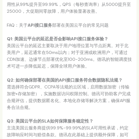
用性从99%提升至99.99%，QPS（每秒查询率）从5000提升至
25000，大促期间零故障，用户体验显著改善。
FAQ：关于
API接口服务
部署在美国云平台的常见问题
Q1: 美国
云平台
的延迟是否会影响
API接口服务
体验？
美国云平台的延迟主要取决于用户地理位置与节点距离。对于北
美用户，延迟通常在50ms以内；对于亚洲或欧洲用户，可通过
CDN加速、边缘节点部署优化至100-200ms。德讯的智能调度技
术可进一步降低延迟，保障全球用户体验。
Q2: 如何确保部署在美国的
API接口服务
符合数据隐私法规？
需选择符合GDPR、CCPA等法规的云区域，启用数据加密（传输
加密+存储加密），实施数据访问权限控制。德讯可协助客户完成
合规评估，提供数据匿名化、本地化存储等解决方案，确保API服
务合法合规。
Q3:
美国云平台
的SLA如何保障服务稳定性？
主流美国云服务商提供99.9%-99.99%的SLA可用性承诺，约定
故障响应时间与赔偿条款。德讯在此基础上提供额外保障，如可