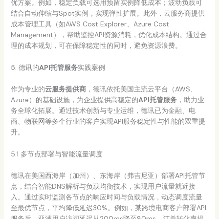
优方案。例如，稳定负载可选用预留实例降低成本；波动负载可
结合自动伸缩与Spot实例，实现弹性扩展。此外，云服务商提供
成本管理工具（如AWS Cost Explorer、Azure Cost
Management），帮助监控API资源消耗，优化成本结构。通过合
理的成本规划，可在保障稳定性的同时，避免资源浪费。
5. 德讯的
API托管服务
实践案例
作为专业的
云服务提供商
，德讯依托美国主流云平台（AWS、
Azure）的基础设施，为企业提供高稳定的
API托管服务
，助力业
务全球化拓展。通过技术创新与专业运维，德讯已为金融、电
商、物联网等多个行业的客户实现API服务稳定性与性能的双重提
升。
5.1 多节点部署与智能流量调度
德讯在美国西海岸（加州）、东海岸（弗吉尼亚）部署API托管节
点，结合智能DNS解析与负载均衡技术，实现用户流量就近接
入。通过实时监测各节点的响应时间与负载情况，动态调度流量
至最优节点，平均降低延迟30%。例如，某跨境电商客户部署API
服务后，亚洲用户访问延迟从200ms降至80ms，订单转化率提