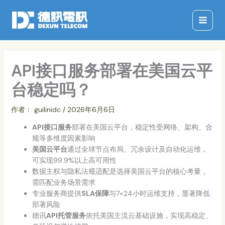
跳
至
内
容
API接口服务部署在美国云平
台稳定吗？
作者：
guilinidc
/
2026年6月6日
API接口服务
部署在美国云平台，稳定性受网络、架构、合
规等多维度因素影响
美国云平台
通过全球节点布局、冗余设计及自动化运维，
可实现99.9%以上高可用性
数据主权与隐私法规适配是选择美国云平台的核心考量，
需匹配业务场景需求
专业服务商提供
SLA保障
与7×24小时运维支持，显著降低
部署风险
德讯
API托管服务
依托美国主流云基础设施，实现高稳定、