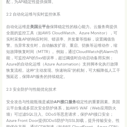
配，为API稳定性提供保障。
2.2 自动化运维与实时监控体系
自动化运维是
美国云平台
保障稳定性的核心能力。云服务商提供
全面的监控工具（如AWS CloudWatch、Azure Monitor），可
实时采集API的响应时间、错误率、并发量等指标，设置阈值告
警。当异常发生时，自动触发扩容、重启、切换等运维动作，缩
短故障恢复时间（MTTR）。例如，通过CloudWatch的Alarm功
能，可监控API的5xx错误率，超过阈值时自动启动备用实例；
Azure的自动化运维（Azure Automation）支持脚本化执行故障
恢复流程。这种“主动发现、快速响应”的机制，可大幅降低人工干
预延迟，保障API服务的持续稳定。
2.3 安全防护与性能优化技术
安全攻击与性能瓶颈是威胁
API接口服务
稳定性的重要因素。美国
云平台集成多层次安全防护体系，如AWS WAF（Web应用防火
墙）可过滤SQL注入、DDoS等恶意请求，保护API接口安全；
Azure Front Door提供DDoS防护与SSL卸载，提升传输安全。性
能优化方面，通过CDN加速（如AWS CloudFront、Azure CDN）