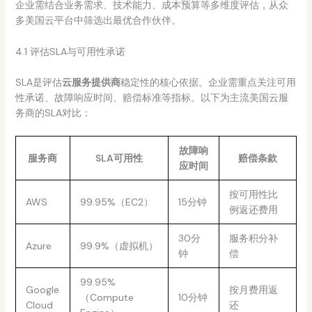
企业需结合业务需求、技术能力、成本预算等多维度评估，从众
多美国云平台中筛选出最优合作伙伴。
4.1 评估SLA与可用性承诺
SLA是评估
云服务提供商
稳定性的核心依据。企业需重点关注可用
性承诺、故障响应时间、赔偿标准等指标。以下为主流美国云服
务商的SLA对比：
故障响
服务商
SLA可用性
赔偿条款
应时间
按可用性比
AWS
99.95%（EC2）
15分钟
例返还费用
30分
服务积分补
Azure
99.9%（虚拟机）
钟
偿
99.95%
Google
按月费用返
（Compute
10分钟
Cloud
还