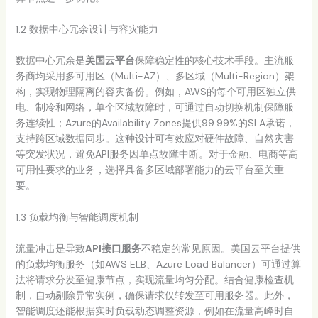
1.2 数据中心冗余设计与容灾能力
数据中心冗余是
美国云平台
保障稳定性的核心技术手段。主流服
务商均采用多可用区（Multi-AZ）、多区域（Multi-Region）架
构，实现物理隔离的容灾备份。例如，AWS的每个可用区独立供
电、制冷和网络，单个区域故障时，可通过自动切换机制保障服
务连续性；Azure的Availability Zones提供99.99%的SLA承诺，
支持跨区域数据同步。这种设计可有效应对硬件故障、自然灾害
等突发状况，避免API服务因单点故障中断。对于金融、电商等高
可用性要求的业务，选择具备多区域部署能力的云平台至关重
要。
1.3 负载均衡与智能调度机制
流量冲击是导致
API接口服务
不稳定的常见原因。美国云平台提供
的负载均衡服务（如AWS ELB、Azure Load Balancer）可通过算
法将请求分发至健康节点，实现流量均匀分配。结合健康检查机
制，自动剔除异常实例，确保请求仅转发至可用服务器。此外，
智能调度还能根据实时负载动态调整资源，例如在流量高峰时自