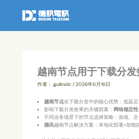
跳
至
内
容
越南节点用于下载分发
作者：
guilinidc
/
2026年6月16日
越南节点
在下载分发中的核心优势：低延迟
影响下载分发效果的关键因素：
网络稳定性
不同业务场景下的节点选择策略：游戏、文
德讯
越南节点解决方案：本地化部署+智能