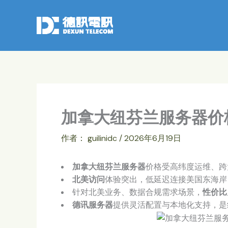
跳
至
内
容
加拿大纽芬兰服务器价
作者：
guilinidc
/
2026年6月19日
加拿大纽芬兰服务器
价格受高纬度运维、跨
北美访问
体验突出，低延迟连接美国东海岸
针对北美业务、数据合规需求场景，
性价比
德讯服务器
提供灵活配置与本地化支持，是