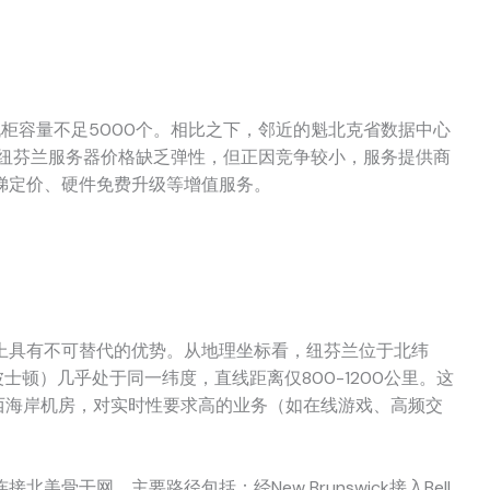
柜容量不足5000个。相比之下，邻近的魁北克省数据中心
得纽芬兰服务器价格缺乏弹性，但正因竞争较小，服务提供商
梯定价、硬件免费升级等增值服务。
上具有不可替代的优势。从地理坐标看，纽芬兰位于北纬
波士顿）几乎处于同一纬度，直线距离仅800-1200公里。这
于美国西海岸机房，对实时性要求高的业务（如在线游戏、高频交
美骨干网。主要路径包括：经New Brunswick接入Bell