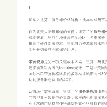
1.
加拿大纽芬兰服务器价格解析：成本构成与市
作为北美大陆最东端的省份，纽芬兰的
服务器
成本来看，纽芬兰地处高纬度地区，冬季漫长
推高了硬件部署成本。当地电力资源依赖水电与
部分开销最终会转嫁给用户。
带宽资源
是另一项关键成本因素。纽芬兰与北
连接新斯科舍省的Maritime光纤，二是经
国际出口带宽价格比多伦多等枢纽城市高出3
达到服务器总费用的40%。
从市场供需关系看，纽芬兰的
服务器托管
服务
弗吉尼亚州数据中心集群，这里的机柜资源紧张，
小于求的市场格局使得基础托管价格维持在较