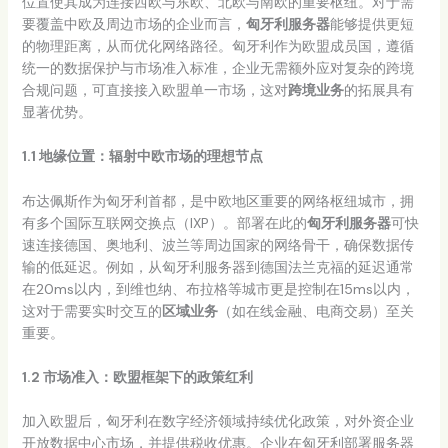
位置使其成为连接西欧与东欧、北欧与南欧的重要枢纽。对于需
要覆盖中欧及周边市场的企业而言，
匈牙利服务器
能够提供更短
的物理距离，从而优化网络路径。匈牙利作为欧盟成员国，遵循
统一的数据保护与市场准入标准，企业无需额外应对复杂的跨境
合规问题，可直接接入欧盟单一市场，这对
跨境业务
的拓展具有
显著优势。
1.1 地缘位置：辐射中欧市场的理想节点
布达佩斯作为匈牙利首都，是中欧地区重要的网络枢纽城市，拥
有多个国际互联网交换点（IXP）。部署在此的
匈牙利服务器
可快
速连接德国、奥地利、波兰等周边国家的网络骨干，确保数据传
输的低延迟。例如，从匈牙利服务器到德国法兰克福的延迟通常
在20ms以内，到维也纳、布拉格等城市更是控制在15ms以内，
这对于需要实时交互的
区域业务
（如在线金融、电商交易）至关
重要。
1.2 市场准入：欧盟框架下的政策红利
加入欧盟后，匈牙利在数字经济领域持续优化政策，对外资企业
开放数据中心市场，并提供税收优惠。企业在匈牙利部署服务器