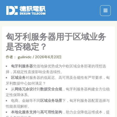
跳
至
内
容
匈牙利服务器用于区域业务
是否稳定？
作者：
guilinidc
/
2026年6月23日
匈牙利服务器
凭借地缘优势成为中欧区域业务部署的理想选
择，其稳定性直接影响业务连续性。
区域业务
对服务器的低延迟、高可用及合规性有严苛要求，匈
牙利数据中心如何满足？
从
网络冗余设计
到
数据安全合规
，匈牙利服务器构建全方位稳
定性保障体系。
电商、金融等不同
区域业务场景
下，匈牙利服务器配置选择与
性能表现解析。
本地化服务支持
与
高可用性架构
，助力企业降低运维成本，提