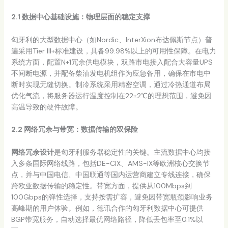
2.1 数据中心基础设施：物理层面的稳定支撑
匈牙利的大型数据中心（如Nordic、InterXion布达佩斯节点）普
遍采用Tier III+标准建设，具备99.98%以上的可用性保障。在电力
系统方面，配置N+1冗余供电模块，双路市电接入配合大容量UPS
不间断电源，并配备柴油发电机组作为应急备用，确保在市电中
断时实现无缝切换。制冷系统采用精密空调，通过冷热通道布局
优化气流，将服务器运行温度控制在22±2℃的理想范围，避免因
高温导致的硬件故障。
2.2 网络冗余与带宽：数据传输的双保险
网络冗余设计
是匈牙利服务器稳定性的关键。主流数据中心均接
入多条国际网络线路，包括DE-CIX、AMS-IX等欧洲核心交换节
点，并与中国电信、中国联通等国内运营商建立专线连接，确保
跨欧亚数据传输的稳定性。带宽方面，提供从100Mbps到
100Gbps的弹性选择，支持按需扩容，避免因带宽瓶颈影响业务
高峰期的用户体验。例如，德讯合作的匈牙利数据中心可提供
BGP带宽服务，自动选择最优网络路径，降低丢包率至0.1%以