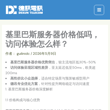
跳
至
内
容
基里巴斯服务器价格低吗，
访问体验怎么样？
作者：
guilinidc
/
2026年5月9日
基里巴斯服务器价格优势突出
，较主流地区低30%-50%
访问体验呈现区域性差异
，亚太延迟低至50ms，欧美超
200ms
高性价比小众选择
，适合特定场景与预算敏感型用户
德讯专业优化方案
，针对性提升网络稳定与访问速度
1. 基里巴斯服务器价格深度解析
1.1 价格构成与核心优势