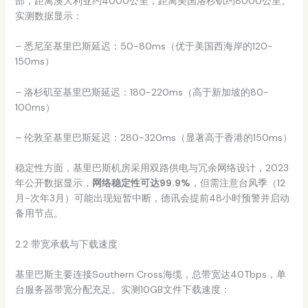
部，距离澳大利亚约4000公里，距离美国洛杉矶约8000公里。
实测数据显示：
– 悉尼至基里巴斯延迟：50-80ms（优于美国西海岸的120-
150ms）
– 洛杉矶至基里巴斯延迟：180-220ms（高于新加坡的80-
100ms）
– 伦敦至基里巴斯延迟：280-320ms（显著高于香港的150ms）
稳定性方面，基里巴斯机房采用双路供电与冗余网络设计，2023
年公开数据显示，
网络稳定性可达99.9%
，但需注意台风季（12
月-次年3月）可能出现短暂中断，德讯会提前48小时预警并启动
备用节点。
2.2 带宽承载与下载速度
基里巴斯主要连接Southern Cross海缆，总带宽达40Tbps，单
台服务器带宽分配充足。实测10GB文件下载速度：