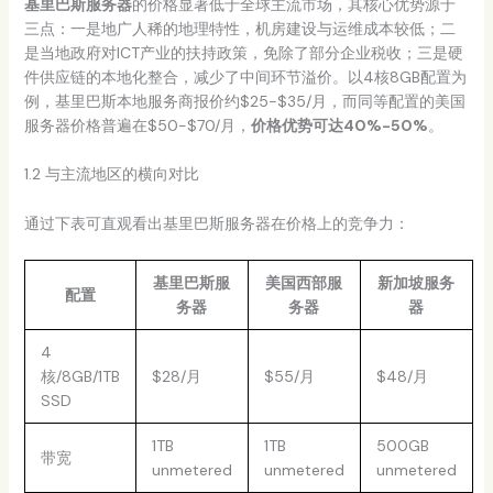
基里巴斯服务器
的价格显著低于全球主流市场，其核心优势源于
三点：一是地广人稀的地理特性，机房建设与运维成本较低；二
是当地政府对ICT产业的扶持政策，免除了部分企业税收；三是硬
件供应链的本地化整合，减少了中间环节溢价。以4核8GB配置为
例，基里巴斯本地服务商报价约$25-$35/月，而同等配置的美国
服务器价格普遍在$50-$70/月，
价格优势可达40%-50%
。
1.2 与主流地区的横向对比
通过下表可直观看出基里巴斯服务器在价格上的竞争力：
基里巴斯服
美国西部服
新加坡服务
配置
务器
务器
器
4
核/8GB/1TB
$28/月
$55/月
$48/月
SSD
1TB
1TB
500GB
带宽
unmetered
unmetered
unmetered