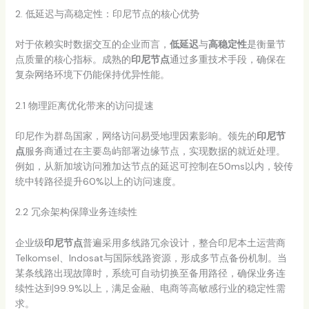
2. 低延迟与高稳定性：印尼节点的核心优势
对于依赖实时数据交互的企业而言，
低延迟
与
高稳定性
是衡量节
点质量的核心指标。成熟的
印尼节点
通过多重技术手段，确保在
复杂网络环境下仍能保持优异性能。
2.1 物理距离优化带来的访问提速
印尼作为群岛国家，网络访问易受地理因素影响。领先的
印尼节
点
服务商通过在主要岛屿部署边缘节点，实现数据的就近处理。
例如，从新加坡访问雅加达节点的延迟可控制在50ms以内，较传
统中转路径提升60%以上的访问速度。
2.2 冗余架构保障业务连续性
企业级
印尼节点
普遍采用多线路冗余设计，整合印尼本土运营商
Telkomsel、Indosat与国际线路资源，形成多节点备份机制。当
某条线路出现故障时，系统可自动切换至备用路径，确保业务连
续性达到99.9%以上，满足金融、电商等高敏感行业的稳定性需
求。