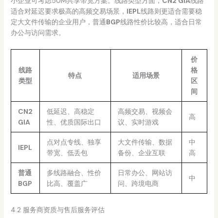
小企业可考虑50M共享带宽方案。线路类型方面，
CN2 GIA
线路
适合对延迟要求极高的高频交易场景，
IEPL
线路则更适合需要稳
定大文件传输的企业用户，普通
BGP
线路性价比较高，适合日常
办公与访问需求。
价
线路
格
特点
适用场景
类型
区
间
CN2
低延迟、高稳定
高频交易、视频会
高
GIA
性、优质国际出口
议、实时游戏
点对点专线、独享
大文件传输、数据
中
IEPL
带宽、低丢包
备份、企业互联
高
普通
多线路融合、性价
日常办公、网站访
中
BGP
比高、覆盖广
问、跨境电商
4.2 服务商资质与售后服务评估