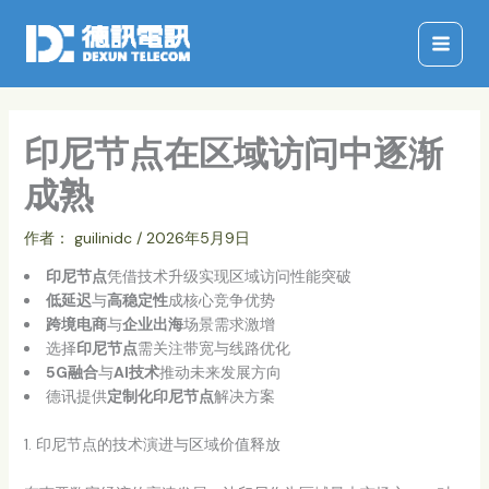
跳
至
内
容
印尼节点在区域访问中逐渐
成熟
作者：
guilinidc
/
2026年5月9日
印尼节点
凭借技术升级实现区域访问性能突破
低延迟
与
高稳定性
成核心竞争优势
跨境电商
与
企业出海
场景需求激增
选择
印尼节点
需关注带宽与线路优化
5G融合
与
AI技术
推动未来发展方向
德讯提供
定制化印尼节点
解决方案
1. 印尼节点的技术演进与区域价值释放